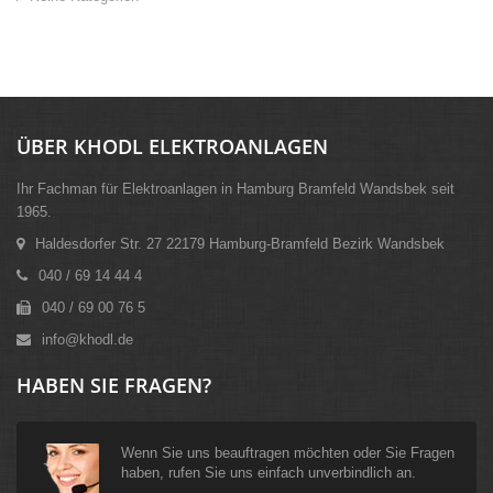
ÜBER KHODL ELEKTROANLAGEN
Ihr Fachman für Elektroanlagen in Hamburg Bramfeld Wandsbek seit
1965.
Haldesdorfer Str. 27 22179 Hamburg-Bramfeld Bezirk Wandsbek
040 / 69 14 44 4
040 / 69 00 76 5
info@khodl.de
HABEN SIE FRAGEN?
Wenn Sie uns beauftragen möchten oder Sie Fragen
haben, rufen Sie uns einfach unverbindlich an.