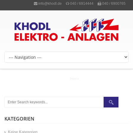
info@khodl.de
040 / 6914444
040 / 6900765
INFO & PREISE
Home
/
Info & Preise
KATEGORIEN
Keine Kategorien